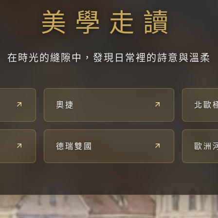
美學走讀
在時光的縫隙中，發現日常裡的詩意與溫柔
奧捷
北歐
德瑞雙國
歐洲