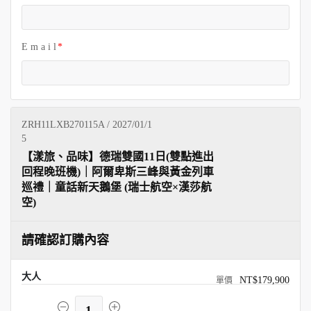
E m a i l
ZRH11LXB270115A / 2027/01/1
5
【漾旅、品味】德瑞雙國11日(雙點進出
回程晚班機)｜阿爾卑斯三峰與黃金列車
巡禮｜童話新天鵝堡 (瑞士航空×漢莎航
空)
請確認訂購內容
大人
NT$179,900
1