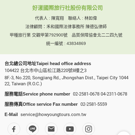
本網站在您使用服務信箱、問卷調查等互動性功能時，會保留
好漾國際旅行社股份有限公司
您所提供的姓名、電子郵件地址、聯絡方式及使用時間等。
於一般瀏覽時，伺服器會自行記錄相關行徑，包括您使用連線
代表人 : 陳寬翔 聯絡人 : 林如偉
設備的 IP 位址、使用時間、使用的瀏覽器、瀏覽及點選資料記
法律顧問：禾和國際法律事務所 陳德弘律師
錄等，做為我們增進網站服務的參考依據，此記錄為內部應
用，決不對外公布。
甲種旅行業 交觀甲第792900號
品質保障協會北二二四九號
為提供精確的服務，我們會將收集的問卷調查內容進行統計與
統一編號 : 43834869
分析，分析結果之統計數據或說明文字呈現，除供內部研究
外，我們會視需要公佈統計數據及說明文字，但不涉及特定個
人之資料。
台北總公司地址Taipei head office address
除非取得您的同意或其他法令之特別規定，本網站絕不會將您
104422 台北市中山區松江路220號8樓之3
的個人資料揭露予第三人或使用於蒐集目的以外之其他用途。
在您於本網站註冊帳號、使用本網站相關產品、服務、活動或
8F.-3, No.220, Songjiang Rd., Jhongshan Dist., Taipei City 1044
贈獎時，本網站會收集您的個人識別資料，本網站也可以從商
22, Taiwan (R.O.C.)
業夥伴處取得個人資料。
服務電話Service phone number
02-2581-0678
04-2311-0678
當客戶在本網站註冊時，我們會取得您的姓名、電話、住址、
身份證字號、電子郵件、出生日期、性別、行業等相關資料，
服務傳真Office service Fax number
02-2581-5559
當您註冊成功，並登入使用我們的服務後，我們即取得您的資
料。註冊時，本網站取得您的姓名、電話、住址、身份證字
E-Mail
service@howyoungtours.com.tw
號、電子郵件、出生日期、性別、行業等相關資料，當您註冊
成功，並登入使用我們的服務後，本網站即取得您的資料。
其他除了上述，會保留您在上網瀏覽或查詢時，伺服器自行產