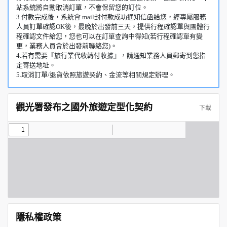
站系統將自動取消訂單，不會保留您的訂位。
3.付款完成後，系統會 mail封付款成功通知信函給您，經專屬服務
人員訂單確認OK後，最晚於出發前三天，提供行程確認單與團體行
程確認文件給您，您也可以在訂單查詢中得知(若行程確認單有變
更，業務人員會於出發前聯絡您)。
4.若有需要『旅行業代收轉付收據』，請通知業務人員郵寄到您指
定寄送地址。
5.取消訂單/退貨依照旅遊契約、金流等相關規定辦理。
觀光署發布之國外旅遊定型化契約
下載
隱私權政策