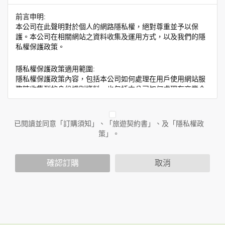
前言申明:
本公司在此聲明對於個人的網路隱私權，絕對尊重並予以保
護。本公司在相關網站之資料收集及運用方式，以及我們的隱
私權保護政策。
隱私權保護政策適用範圍:
隱私權保護政策內容，包括本公司如何處理在用戶使用網站服
務時收集到的身份識別資料，也包括本公司如何處理在商業合
作與本公司合作時分享的任何身份識別資料。隱私權保護政策
不適用於本公司以外的公司或網站群，與非本站所僱用或管理
人員。例如您透過本公司旗下網站上的廣告廠商連結，這些置
已閱讀並同意「訂購須知」、「旅遊契約書」、及「隱私權政
放連結的廠商也可能蒐集您個人的資料。對於您主動提供的個
策」。
人資訊，這些廣告廠商或連結網站有其個別的隱私權保護政
策，其資料處理措施不適用於本公司隱私權保護政策。
您個人在本網站上的聊天室或討論區中任意公開個人資料的行
確認訂購
取消
為，在非經加密的保護下，亦不適用於本公司隱私權保護政
策。
資料的蒐集與使用方式:
為了在本網站提供您最佳的互動性服務，可能會請您提供相關
個人的資料，其範圍如下：