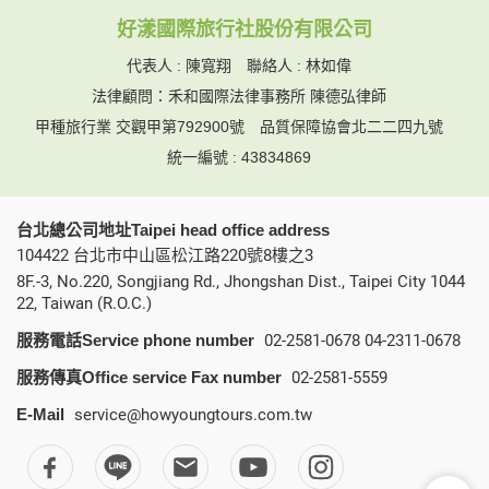
本網站在您使用服務信箱、問卷調查等互動性功能時，會保留
好漾國際旅行社股份有限公司
您所提供的姓名、電子郵件地址、聯絡方式及使用時間等。
於一般瀏覽時，伺服器會自行記錄相關行徑，包括您使用連線
代表人 : 陳寬翔 聯絡人 : 林如偉
設備的 IP 位址、使用時間、使用的瀏覽器、瀏覽及點選資料記
法律顧問：禾和國際法律事務所 陳德弘律師
錄等，做為我們增進網站服務的參考依據，此記錄為內部應
用，決不對外公布。
甲種旅行業 交觀甲第792900號
品質保障協會北二二四九號
為提供精確的服務，我們會將收集的問卷調查內容進行統計與
統一編號 : 43834869
分析，分析結果之統計數據或說明文字呈現，除供內部研究
外，我們會視需要公佈統計數據及說明文字，但不涉及特定個
人之資料。
台北總公司地址Taipei head office address
除非取得您的同意或其他法令之特別規定，本網站絕不會將您
104422 台北市中山區松江路220號8樓之3
的個人資料揭露予第三人或使用於蒐集目的以外之其他用途。
在您於本網站註冊帳號、使用本網站相關產品、服務、活動或
8F.-3, No.220, Songjiang Rd., Jhongshan Dist., Taipei City 1044
贈獎時，本網站會收集您的個人識別資料，本網站也可以從商
22, Taiwan (R.O.C.)
業夥伴處取得個人資料。
服務電話Service phone number
02-2581-0678
04-2311-0678
當客戶在本網站註冊時，我們會取得您的姓名、電話、住址、
身份證字號、電子郵件、出生日期、性別、行業等相關資料，
服務傳真Office service Fax number
02-2581-5559
當您註冊成功，並登入使用我們的服務後，我們即取得您的資
料。註冊時，本網站取得您的姓名、電話、住址、身份證字
E-Mail
service@howyoungtours.com.tw
號、電子郵件、出生日期、性別、行業等相關資料，當您註冊
成功，並登入使用我們的服務後，本網站即取得您的資料。
其他除了上述，會保留您在上網瀏覽或查詢時，伺服器自行產