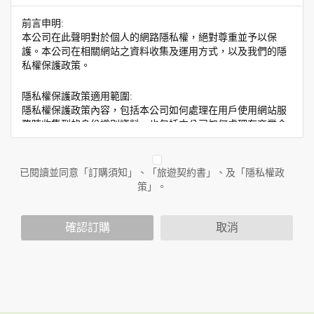
前言申明:
本公司在此聲明對於個人的網路隱私權，絕對尊重並予以保
護。本公司在相關網站之資料收集及運用方式，以及我們的隱
私權保護政策。
隱私權保護政策適用範圍:
隱私權保護政策內容，包括本公司如何處理在用戶使用網站服
務時收集到的身份識別資料，也包括本公司如何處理在商業合
作與本公司合作時分享的任何身份識別資料。隱私權保護政策
不適用於本公司以外的公司或網站群，與非本站所僱用或管理
人員。例如您透過本公司旗下網站上的廣告廠商連結，這些置
已閱讀並同意「訂購須知」、「旅遊契約書」、及「隱私權政
放連結的廠商也可能蒐集您個人的資料。對於您主動提供的個
策」。
人資訊，這些廣告廠商或連結網站有其個別的隱私權保護政
策，其資料處理措施不適用於本公司隱私權保護政策。
您個人在本網站上的聊天室或討論區中任意公開個人資料的行
確認訂購
取消
為，在非經加密的保護下，亦不適用於本公司隱私權保護政
策。
資料的蒐集與使用方式:
為了在本網站提供您最佳的互動性服務，可能會請您提供相關
個人的資料，其範圍如下：