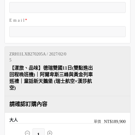
E m a i l
ZRH11LXB270205A / 2027/02/0
5
【漾旅、品味】德瑞雙國11日(雙點進出
回程晚班機)｜阿爾卑斯三峰與黃金列車
巡禮｜童話新天鵝堡 (瑞士航空×漢莎航
空)
請確認訂購內容
大人
NT$189,900
1