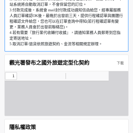
站系統將自動取消訂單，不會保留您的訂位。
3.付款完成後，系統會 mail封付款成功通知信函給您，經專屬服務
人員訂單確認OK後，最晚於出發前三天，提供行程確認單與團體行
程確認文件給您，您也可以在訂單查詢中得知(若行程確認單有變
更，業務人員會於出發前聯絡您)。
4.若有需要『旅行業代收轉付收據』，請通知業務人員郵寄到您指
定寄送地址。
5.取消訂單/退貨依照旅遊契約、金流等相關規定辦理。
觀光署發布之國外旅遊定型化契約
下載
隱私權政策