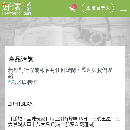
0
會員登入
產品洽詢
若您對行程或報名有任何疑問，歡迎與我們聯
絡！
*
為必填欄位
ZRH13LXA
【漾旅、品味玩家】瑞士別有峰味13日丨三晚五星丨三
大景觀火車丨八大名峰(瑞士航空＆鐵道團)