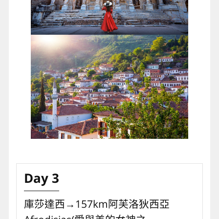
Day 3
庫莎達西→157km阿芙洛狄西亞