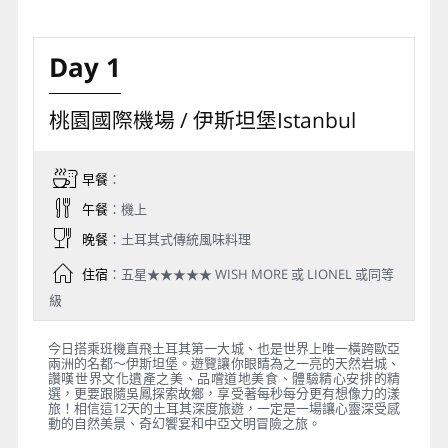
Day 1
桃園國際機場 / 伊斯坦堡Istanbul
早餐
：
午餐
：機上
晚餐
：土耳其式傳統風味料理
住宿
：五星★★★★★ WISH MORE 或 LIONEL 或同等
級
今日搭乘班機直飛土耳其第一大城、也是世界上唯一橫跨歐亞
兩洲的名都～伊斯坦堡。遊覽讓你眼睛為之一亮的天然岩城、
讚嘆世界文化遺產之美、品嚐道地美食、體驗精心安排的精
選，更要跟隨吳鳳探索故鄉，享受著每秒每分更有想像力的漾
旅！相信這12天的土耳其深度旅遊，一定是一場讓心靈深受感
動的自然美景、奇幻饗宴和中亞文明冒險之旅。