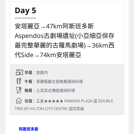
Day 5
安塔麗亞→47km阿斯班多斯
Aspendos古劇場遺址(小亞細亞保存
最完整華麗的古羅馬劇場)→36km西
代Side→74km安塔麗亞
早餐
：旅館內
午餐
：景觀餐廳主廚推薦風味料理
晚餐
：土耳其式傳統風味料理
住宿
：五星★★★★★ RAMADA PLAZA 或 DOUBLE
TREE BY HILTON CITY CENTRE 或同等級
阿斯班多斯