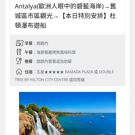
Antalya(歐洲人眼中的碧藍海岸)→舊
城區市區觀光→【本日特別安排】杜
頓瀑布遊船
早餐
：旅館內
午餐
：海景餐廳烤魚風味料理
晚餐
：旅館內套餐或自助餐
住宿
：五星★★★★★ RAMADA PLAZA 或 DOUBLE
TREE BY HILTON CITY CENTRE 或同等級