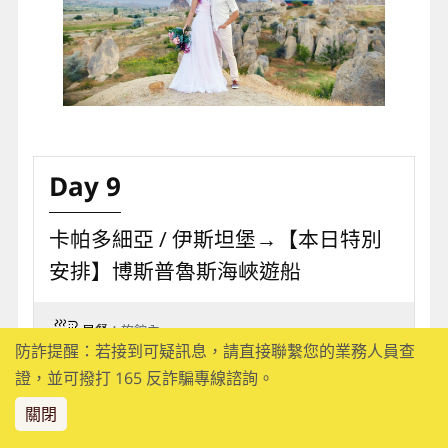
Day 9
卡帕多細亞 / 伊斯坦堡→【本日特別
安排】博斯普魯斯海峽遊船
早餐
：旅館內
防詐提醒：若接到可疑訊息，請直接聯繫您的業務人員查
午餐
：中式合菜八菜一湯
證，並可撥打 165 反詐騙專線諮詢。
晚餐
：旅館內套餐或自助餐
關閉
住宿
：五星★★★★★ INTERCONTINENTAL 或同等級