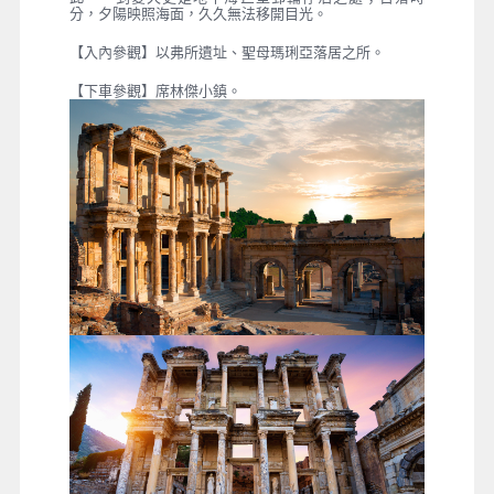
分，夕陽映照海面，久久無法移開目光。
【入內參觀】以弗所遺址、聖母瑪琍亞落居之所。
【下車參觀】席林傑小鎮。