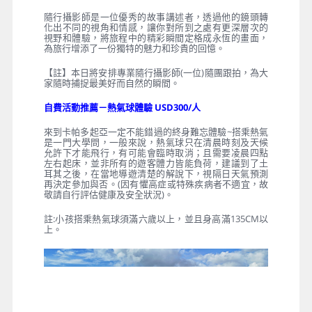
隨行攝影師是一位優秀的故事講述者，透過他的鏡頭轉
化出不同的視角和情感，讓你對所到之處有更深層次的
視野和體驗，將旅程中的精彩瞬間定格成永恆的畫面，
為旅行增添了一份獨特的魅力和珍貴的回憶。
【註】本日將安排專業隨行攝影師(一位)隨團跟拍，為大
家隨時捕捉最美好而自然的瞬間。
自費活動推薦－熱氣球體驗 USD300/人
來到卡帕多起亞一定不能錯過的終身難忘體驗~搭乘熱氣
是一門大學問，一般來說，熱氣球只在清晨時刻及天候
允許下才能飛行，有可能會臨時取消；且需要凌晨四點
左右起床，並非所有的遊客體力皆能負荷，建議到了土
耳其之後，在當地導遊清楚的解說下，視隔日天氣預測
再決定參加與否。(因有懼高症或特殊疾病者不適宜，故
敬請自行評估健康及安全狀況)。
註:小孩搭乘熱氣球須滿六歲以上，並且身高滿135CM以
上。