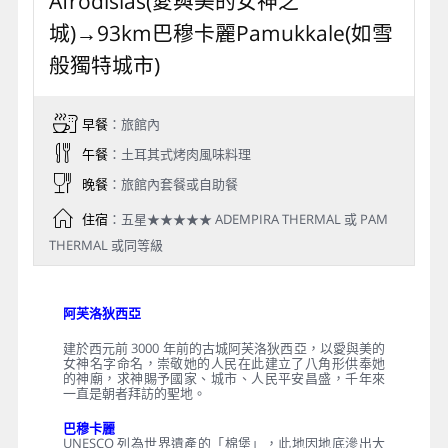
Afrodisias(愛與美的女神之
城)→93km巴穆卡麗Pamukkale(如雪
般獨特城市)
早餐
：旅館內
午餐
：土耳其式烤肉風味料理
晚餐
：旅館內套餐或自助餐
住宿
：五星★★★★★ ADEMPIRA THERMAL 或 PAM
THERMAL 或同等級
阿芙洛狄西亞
建於西元前 3000 年前的古城阿芙洛狄西亞，以愛與美的
女神名字命名，崇敬她的人民在此建立了八角形供奉她
的神廟，求神賜予國家、城市、人民平安昌盛，千年來
一直是朝者拜訪的聖地。
巴穆卡麗
UNESCO 列為世界遺產的「棉堡」，此地因地底滲出大