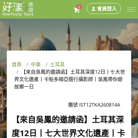
0
會員登入
首頁
中東
土耳其
【來自吳鳳的邀請函】土耳其深度12日丨七大世
界文化遺產丨卡帕多細亞隨行攝影師丨吳鳳帶你遊
故鄉一日
團號 IST12TKA260814A
【來自吳鳳的邀請函】土耳其深
度12日丨七大世界文化遺產丨卡