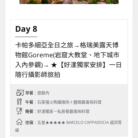
Day 8
卡帕多細亞全日之旅→格瑞美露天博
物館Goreme(岩窟大教堂、地下城市
入內參觀)→ ★【好漾獨家安排】一日
隨行攝影師旅拍
早餐
：旅館內
午餐
：石窯慢火陶罐燉肉＋鹽焗雞風味料理
晚餐
：好漾獨家－私房餐廳風味料理
住宿
：五星★★★★★ BARCELO CAPPADOCIA 或同等
級