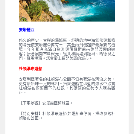
安塔麗亞
悠久的歷史、古樸的舊城區、舒適的地中海氣侯與和喣
的陽光使安塔麗亞擁有土耳其全內飛機起降最頻繁的機
場，年年都有充滿自歐洲與俄羅斯前來休閒渡假的遊
客；接著展開市區觀光，從共和廣場到鐘塔、哈德良之
門、羅馬港灣。您會愛上這兒美麗的城市。
杜頓瀑布遊船
安塔利亞著名的杜頓瀑布公園不但有著瀑布河流之美，
更有原始味十足的林相。搭乘遊船在湛藍的海水中欣賞
杜頓瀑布傾瀉而下的壯觀，其磅礡的氣勢令人嘆為觀
止。
【下車參觀】安塔麗亞舊城區。
【特別安排】杜頓瀑布遊船(如遇船班停開，擇改參觀杜
頓瀑布公園)。