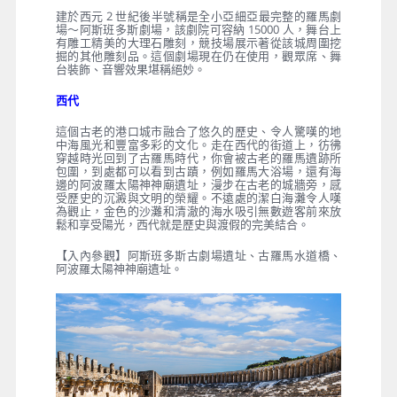
建於西元 2 世紀後半號稱是全小亞細亞最完整的羅馬劇
場～阿斯班多斯劇場，該劇院可容納 15000 人，舞台上
有雕工精美的大理石雕刻，競技場展示著從該城周圍挖
掘的其他雕刻品。這個劇場現在仍在使用，觀眾席、舞
台裝飾、音響效果堪稱絕妙。
西代
這個古老的港口城市融合了悠久的歷史、令人驚嘆的地
中海風光和豐富多彩的文化。走在西代的街道上，彷彿
穿越時光回到了古羅馬時代，你會被古老的羅馬遺跡所
包圍，到處都可以看到古蹟，例如羅馬大浴場，還有海
邊的阿波羅太陽神神廟遺址，漫步在古老的城牆旁，感
受歷史的沉澱與文明的榮耀。不遠處的潔白海灘令人嘆
為觀止，金色的沙灘和清澈的海水吸引無數遊客前來放
鬆和享受陽光，西代就是歷史與渡假的完美結合。
【入內參觀】阿斯班多斯古劇場遺址、古羅馬水道橋、
阿波羅太陽神神廟遺址。