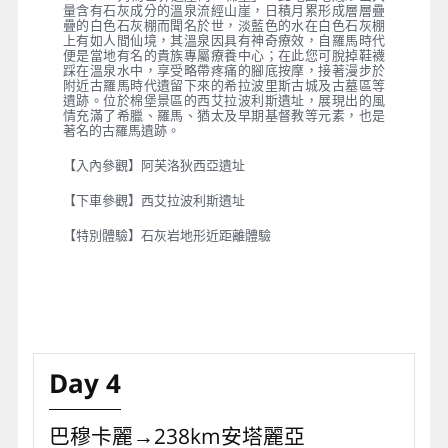
量含有石灰成分的溫泉流經山崖，日積月累形成層層疊
疊的白色石灰棚而聞名於世，淡藍色的水在白色石灰棚
上有如人間仙境，其溫泉因具有神奇療效，自羅馬時代
便是當地有名的貴族專屬療養中心；在此您可脫掉鞋襪
踩在溫泉水中，享受略帶疼痛的腳底按摩，接著漫步於
附近古羅馬時代遺留下來的希拉波里斯古城及古墓區等
遺跡。位於棉堡景區的西艾拉波利斯遺址，展現出的風
情充滿了希臘、羅馬、猶太及早期基督教等元素，也是
著名的古羅馬遺跡。
【入內參觀】阿芙洛狄西亞遺址
【下車參觀】西艾拉波利斯遺址
【特別體驗】石灰岩地形近距離體驗
Day 4
巴穆卡麗→238km安塔麗亞