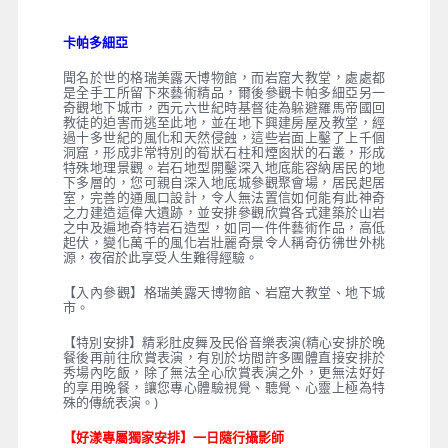
卡帕多細亞
聞名於世的格瑞美露天博物館，而岩窟大教堂，處處都
是全手工所留下來藝術精品，爾後參觀卡帕多細亞另一
奇觀地下城市，西元六世紀時基督徒為躲避羅馬帝國回
教徒的迫害而逃至此地，並在地下興建房屋及教堂，經
過十多世紀的風化和天然侵蝕，這些岩面上鑿了上千個
洞窟，形成非常特別的筍狀石柱和煙囪狀的石叢，形成
特殊地理景觀。岩石地型開鑿深入地底能容納居民的地
下多層的，您可親自深入地底城參觀聚會場，居民起居
室，完善的通風口設計，令人無法置信如何能有此神奇
之力建造這偉大遺跡，並安排參觀欣賞各式建築於山岩
之中及遍地奇特岩石造型，如同一件件藝術作品，高低
起伏，變化萬千的風化岩壯麗奇景令人稱奇彷彿世外桃
源，夜宿於此享受人生難得經驗。
【入內參觀】格瑞美露天博物館、岩窟大教堂、地下城
市。
【特別安排】精彩肚皮舞及民俗音樂表演(精心安排於晚
餐後再前往欣賞表演，有別於坊間許多團體直接安排於
秀場內吃飯，除了無法全心欣賞表演之外，更無法好好
的享用晚餐，讓您專心體驗視覺、聽覺、心靈上極為特
殊的傳統表演。)
【好漾專屬獨家安排】一日隨行攝影師