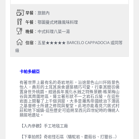
早餐
：旅館內
午餐
：鄂圖曼式烤雞風味料理
晚餐
：中式料理八菜一湯
住宿
：五星★★★★★ BARCELO CAPPADOCIA 或同等
級
卡帕多細亞
有著世界上最有名的奇岩地形，沿途景色山川阡陌景色
怡人，典形的土耳其房舍建築精巧可愛，行車其間彷佛
置身世外桃園。經過長年風化水蝕之特殊景觀-格萊梅山
谷與其周圍地區，聳立著形狀不一之岩石丘陵，在這些
岩面上開鑿了上千個洞窟，大多是羅馬帝國統治下潛逃
之基督修士所建之修院與聖堂。此地亦能看見穴居式村
莊和地下城鎮-這些歷史可追朔至西元四世紀時的傳統人
類居地遺址。
【入內參觀】手工地毯工廠
【下車拍照】奇岩怪石區（駱駝岩、蘑菇谷、打獵谷...）