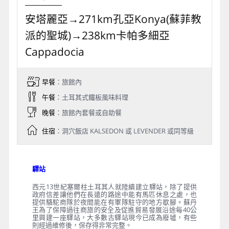
安塔麗亞→271km孔亞Konya(蘇菲教
派的聖城)→238km卡帕多細亞
Cappadocia
早餐
：旅館內
午餐
：土耳其式鐵板風味料理
晚餐
：旅館內套餐或自助餐
住宿
：洞穴飯店 KALSEDON 或 LEVENDER 或同等級
驛站
西元13世紀塞爾柱土耳其人就陸續建立驛站，除了提供
政府信差讓他們在長遠的路途中能有馬匹休息之處，也
提供駱駝商隊於夜間能在有軍隊駐守的地方歇腳。蘇丹
王為了保障過往商旅的安全及促進貿易發展沿途每40公
里興建一座驛站，大多數古驛站現今已成為廢墟，有些
則經過維修後，保存得非常完整。