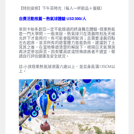
【特別安排】下午茶時光（每人一杯飲品＋蛋糕）
自費活動推薦－熱氣球體驗 USD300/人
來到卡帕多起亞一定不能錯過的終身難忘體驗~搭乘熱氣
是一門大學問，一般來說，熱氣球只在清晨時刻及天候
允許下才能飛行，有可能會臨時取消；且需要凌晨四點
左右起床，並非所有的遊客體力皆能負荷，建議到了土
耳其之後，在當地導遊清楚的解說下，視隔日天氣預測
再決定參加與否。因有懼高症或特殊疾病者不適宜，敬
請自行評估健康及安全狀況。
註:小孩搭乘熱氣球須滿六歲以上，並且身高滿135CM以
上。