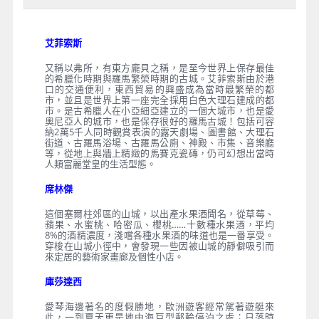
艾菲索斯
又稱以弗所，有東方龐貝之稱，是至今世界上保存最佳
的希臘化時期與羅馬繁榮時期的古城。艾菲索斯由於港
口的交通便利，東西貿易的興盛成為當時最繁榮的都
市，並且是世界上第一座完全採用白色大理石建成的都
市。是古希臘人在小亞細亞建立的一個大城市，也是愛
奧尼亞人的城市，也是保存很好的羅馬古城！包括可容
納2萬5千人同時觀賞表演的露天劇場、圖書館、大理石
街道、古羅馬浴場、古羅馬公廁、神殿、市集、音樂廳
等，從地上與牆上精緻的馬賽克瓷磚，仍可幻想出當時
人類富麗堂皇的生活型態。
席林傑
這個塞爾柱郊區的山城，以出產水果酒聞名，從草莓、
蘋果、水蜜桃、哈密瓜、櫻桃……十數種水果酒，平均
8%的酒精濃度，淺嚐各種水果酒的味道也是一番享受。
穿梭在山城小徑中，會發現一些因被山城的靜僻吸引而
來定居的藝術家畫廊及個性小店。
庫莎達西
愛琴海邊著名的度假勝地，歐洲遊客經常駕著遊艇來
此，一到夏天更是地中海巨型郵輪停泊之處；日落時