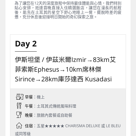
為了讓您在12天的深度旅程中保持最佳體能與心情，我們特別
貼心安排，抵達首晚直接入住精選飯店，讓您在漫長的航程
後，能先在土耳其的星空下舒心地睡上一覺，擺脫時差的疲
憊，充分休息後迎接明日開始的奇幻探索之旅。
Day 2
伊斯坦堡 / 伊茲米爾Izmir→83km艾
菲索斯Ephesus→10km席林傑
Sirince→28km庫莎達西 Kusadasi
早餐
：機上
午餐
：土耳其式傳統風味料理
晚餐
：旅館內套餐或自助餐
住宿
：五星★★★★★ CHARISMA DELUXE 或 LE BLEU
或同等級