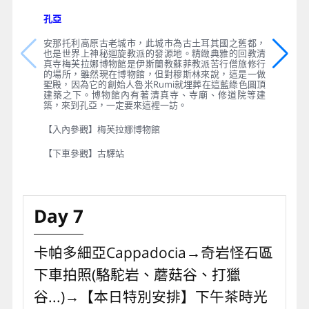
孔亞
安那托利高原古老城市，此城市為古土耳其國之舊都，
也是世界上神秘迴旋教派的發源地。精緻典雅的回教清
真寺梅芙拉娜博物館是伊斯蘭教蘇菲教派苦行僧旅修行
的場所，雖然現在博物館，但對穆斯林來說，這是一做
聖殿，因為它的創始人魯米Rumi就埋葬在這藍綠色圓頂
建築之下。博物館內有著清真寺、寺廟、修道院等建
築，來到孔亞，一定要來這裡一訪。
【入內參觀】梅芙拉娜博物館
【下車參觀】古驛站
Day 7
卡帕多細亞Cappadocia→奇岩怪石區
下車拍照(駱駝岩、蘑菇谷、打獵
谷...)→【本日特別安排】下午茶時光