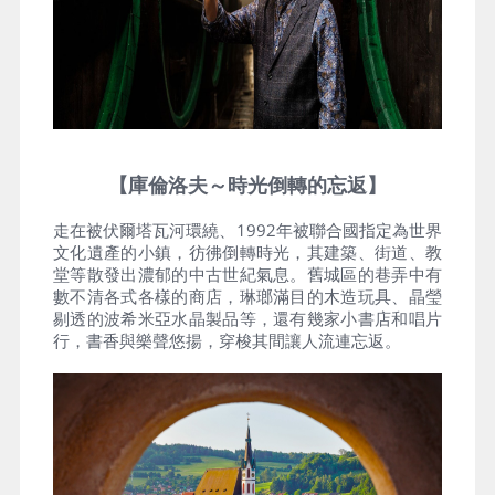
【庫倫洛夫～時光倒轉的忘返】
走在被伏爾塔瓦河環繞、1992年被聯合國指定為世界
文化遺產的小鎮，彷彿倒轉時光，其建築、街道、教
堂等散發出濃郁的中古世紀氣息。舊城區的巷弄中有
數不清各式各樣的商店，琳瑯滿目的木造玩具、晶瑩
剔透的波希米亞水晶製品等，還有幾家小書店和唱片
行，書香與樂聲悠揚，穿梭其間讓人流連忘返。