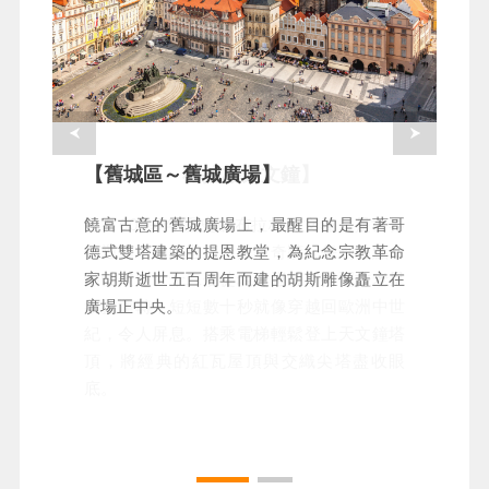
【舊城區～布拉格天文鐘】
【舊城區～舊城廣場】
已有600多年歷史的布拉格天文鐘，是世界
饒富古意的舊城廣場上，最醒目的是有著哥
仍運作中的中世紀天文鐘奇蹟。每到整點，
德式雙塔建築的提恩教堂，為紀念宗教革命
骷髏敲鐘、十二使徒現身巡遊，搭配古老星
家胡斯逝世五百周年而建的胡斯雕像矗立在
象盤運轉，短短數十秒就像穿越回歐洲中世
廣場正中央。
紀，令人屏息。搭乘電梯輕鬆登上天文鐘塔
頂，將經典的紅瓦屋頂與交織尖塔盡收眼
底。