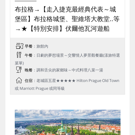
布拉格→【走入捷克最經典代表～城
堡區】布拉格城堡、聖維塔大教堂..等
→★【特別安排】伏爾他瓦河遊船
早餐
：旅館內
午餐
：日劇的夢想場景～交響情人夢景觀餐廳(漾旅特選
菜單)
晚餐
：調和舌尖的家鄉味～中式料理八菜一湯
住宿
：老城區五星★★★★★ Hilton Prague Old Town
或 Marriott Prague 或同等級