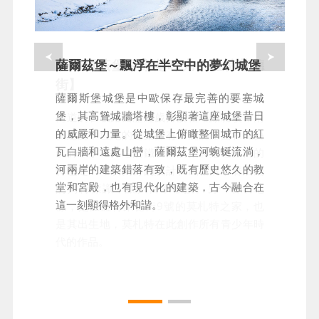
【薩爾茲堡～穿越時光的蓋特萊德
薩爾茲堡～飄浮在半空中的夢幻城堡
街】
薩爾斯堡城堡是中歐保存最完善的要塞城
堡，其高聳城牆塔樓，彰顯著這座城堡昔日
街道的石板路面歷經歲月洗禮略顯斑駁，兩
的威嚴和力量。從城堡上俯瞰整個城市的紅
側建於中世紀的建築擁有華麗的立面和鐵藝
瓦白牆和遠處山巒，薩爾茲堡河蜿蜒流淌，
裝飾，手工打造的鐵製商店招牌是這條街的
河兩岸的建築錯落有致，既有歷史悠久的教
特色之一，以獨特的設計和風格展示著店鋪
堂和宮殿，也有現代化的建築，古今融合在
的獨特標識，讓人目不暇接。另一著名地
這一刻顯得格外和諧。
標，是位蓋特萊德街9號的莫札特之家，也
是其出生地，莫札特在此創作所有青少年時
代的作品。