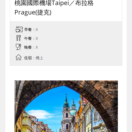
桃園國際機場Taipei／布拉格
Prague(捷克)
早餐
：X
午餐
：X
晚餐
：X
住宿
：機上