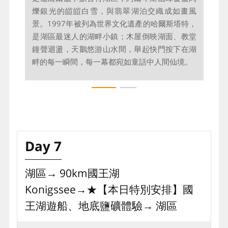
觀賞和拍攝湖泊的最佳地點，搭乘齒軌纜車緩緩
爍銀光的皚皚白雪，與翡翠湖泊交織成如畫風
上升到哈斯達特的山丘，讓您到步道上俯瞰如詩
景。1997年被列為世界文化遺產的哈爾斯塔特，
如畫般的小鎮和靜逸的湖光山色，飽覽絕美湖
是湖區最迷人的湖畔小鎮；木屋倒映湖面、教堂
景。
鐘聲迴盪，天鵝悠游山水間，舉起快門按下在湖
畔的每一瞬間，每一幕都宛如童話中人間仙境。
Day 7
湖區→ 90km國王湖
Konigssee→★【本日特別安排】國
王湖遊船、地底鹽礦體驗→ 湖區