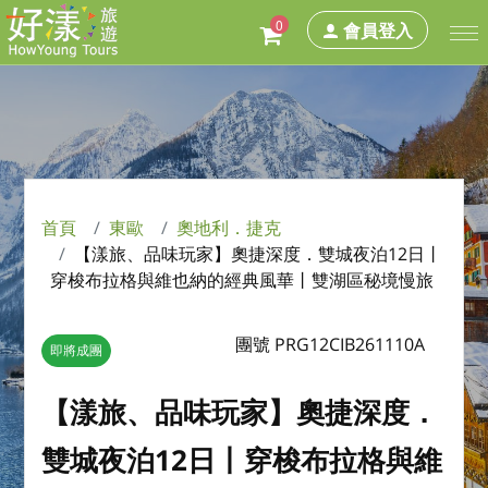
0
會員登入
首頁
東歐
奧地利．捷克
【漾旅、品味玩家】奧捷深度．雙城夜泊12日丨
穿梭布拉格與維也納的經典風華丨雙湖區秘境慢旅
團號 PRG12CIB261110A
即將成團
【漾旅、品味玩家】奧捷深度．
雙城夜泊12日丨穿梭布拉格與維