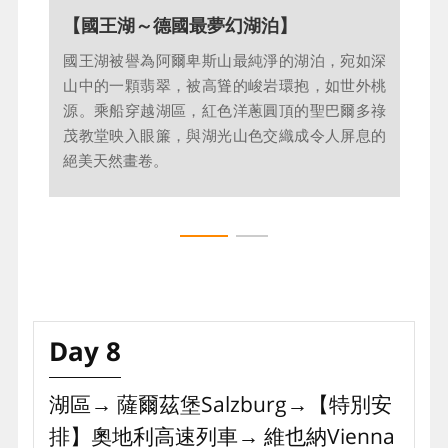
【深入地底的探險～鹽礦體驗】
【國王湖～德國最夢幻湖泊】
阿爾卑斯山區有著最古老的採鹽文化，造就繁榮
國王湖被譽為阿爾卑斯山最純淨的湖泊，宛如深
的「白色黃金」歲月。換上礦工服、搭乘礦坑小
山中的一顆翡翠，被高聳的峻岩環抱，如世外桃
火車深入地底，穿越幽暗坑道與鹽湖秘境，滑下
源。乘船穿越湖區，紅色洋蔥圓頂的聖巴爾多祿
木製梯深入地下礦坑，沿途了解古代礦工開採的
茂教堂映入眼簾，與湖光山色交織成令人屏息的
方式，結合燈光光影彷如置身在鐘乳石洞內，是
絕美天然畫卷。
個令人難忘的新奇體驗。
Day 8
湖區→ 薩爾茲堡Salzburg→【特別安
排】奧地利⾼速列⾞→ 維也納Vienna