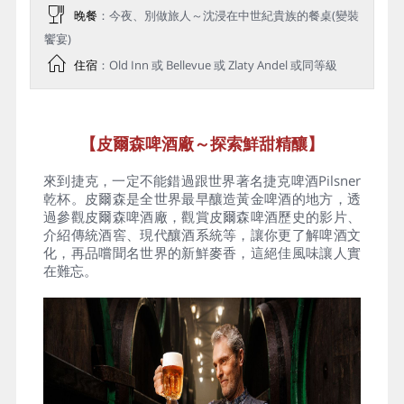
晚餐
：今夜、別做旅人～沈浸在中世紀貴族的餐桌(變裝
饗宴)
住宿
：Old Inn 或 Bellevue 或 Zlaty Andel 或同等級
【皮爾森啤酒廠～探索鮮甜精釀】
來到捷克，一定不能錯過跟世界著名捷克啤酒Pilsner
乾杯。皮爾森是全世界最早釀造黃金啤酒的地方，透
過參觀皮爾森啤酒廠，觀賞皮爾森啤酒歷史的影片、
介紹傳統酒窖、現代釀酒系統等，讓你更了解啤酒文
化，再品嚐聞名世界的新鮮麥香，這絕佳風味讓人實
在難忘。