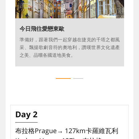
體驗精心安排的精選
今日飛往愛戀東歐
相信這12天的東歐深度旅遊，一定是一場讓心靈
準備好，跟著我們一起穿越在捷克的千塔之都風
深受感動的自然美景、藝文饗宴和古典冒險之
采、飄揚歌劇音符的奧地利，讚嘆世界文化遺產
旅；享受每分每秒的品味萃取，遊出更有想像力
之美、品嚐各國道地美食。
的漾旅！
Day 2
布拉格Prague→ 127km卡羅維瓦利