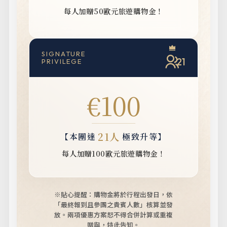
每人加贈50歐元旅遊購物金！
SIGNATURE
21
PRIVILEGE
€100
21人
【本團達
極致升等】
每人加贈100歐元旅遊購物金！
※貼心提醒：購物金將於行程出發日，依
「最終報到且參團之貴賓人數」核算並發
放。
兩項優惠方案恕不得合併計算或重複
贈與，特此告知。