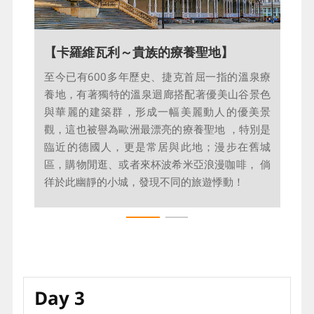
【最特別的『品飲』～那口溫泉】
【卡羅維瓦利～貴族的療養聖地】
這兒的溫泉除可以浸泡療養外，還有飲用療效，
至今已有600多年歷史、捷克首屈一指的溫泉療
您可學學當地人，買個造型獨特的溫泉杯，飲用
養地，有著獨特的溫泉迴廊搭配著優美山谷景色
不同療效的溫泉，並配著甜甜的大如月亮的溫泉
與華麗的建築群，形成一幅美麗動人的優美景
薄餅，據說這兒的泉水含有40種以上的礦物質，
觀，這也被譽為歐洲最漂亮的療養聖地 ，特別是
可引用治病痛喔！
臨近的德國人，更是常居與此地；漫步在舊城
區，購物閒逛、或者來杯波希米亞浪漫咖啡， 倘
徉於此幽靜的小城，發現不同的旅遊悸動！
Day 3