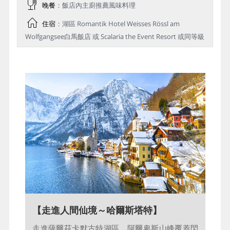
晚餐
：飯店內主廚推薦風味料理
住宿
：湖區 Romantik Hotel Weisses Rössl am
Wolfgangsee白馬飯店 或 Scalaria the Event Resort 或同等級
【如明信片般的色彩交織】
【走進人間仙境～哈爾斯塔特】
蒞臨如詩如畫的山水仙境，哈斯達特天空步道是
走進薩爾茲卡默古特湖區，阿爾卑斯山峰覆蓋閃