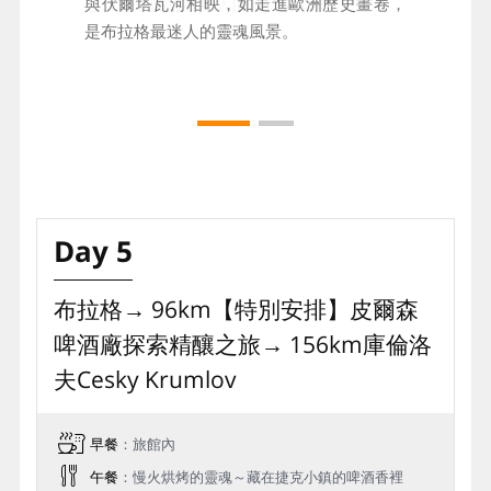
息，是最貼近在地人的旅行方式！
與伏爾塔瓦河相映，如走進歐洲歷史畫卷，
是布拉格最迷人的靈魂風景。
Day 5
布拉格→ 96km【特別安排】皮爾森
啤酒廠探索精釀之旅→ 156km庫倫洛
夫Cesky Krumlov
早餐
：旅館內
午餐
：慢火烘烤的靈魂～藏在捷克小鎮的啤酒香裡