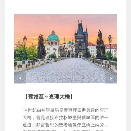
【布拉格電車體驗】
【舊城區～查理大橋】
搭上布拉格紅白電車，穿梭在石板街道以及
14世紀由神聖羅馬皇帝查理四世興建的查理
百年紅頂老屋間，窗外每一幕都像電影場
大橋，曾是連接布拉格城堡與舊城區的唯一
景，比觀光巴士更能感受布拉格的生活氣
通道。頗富哲思的聖者雕像佇立橋上兩旁，