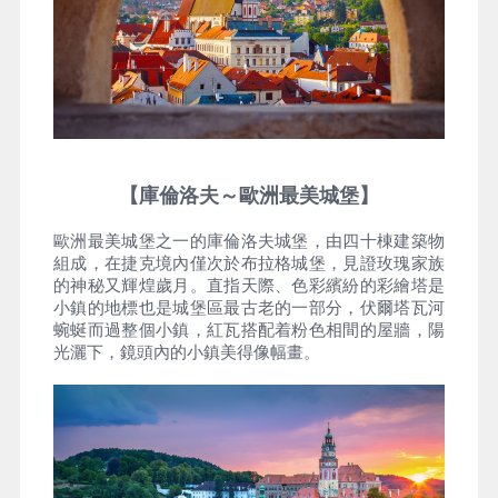
【庫倫洛夫～歐洲最美城堡】
歐洲最美城堡之一的庫倫洛夫城堡，由四十棟建築物
組成，在捷克境內僅次於布拉格城堡，見證玫瑰家族
的神秘又輝煌歲月。直指天際、色彩繽紛的彩繪塔是
小鎮的地標也是城堡區最古老的一部分，伏爾塔瓦河
蜿蜒而過整個小鎮，紅瓦搭配着粉色相間的屋牆，陽
光灑下，鏡頭內的小鎮美得像幅畫。