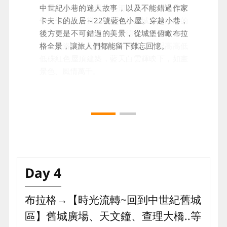
一定要搭一趟伏爾他瓦河遊船，悠遊心臟地
中世紀小巷的迷人故事，以及不能錯過作家
帶，近距離欣賞壯麗的布拉格城堡、浪漫的
卡夫卡的故居～22號藍色小屋。穿越小巷，
查理大橋，兩岸建築從哥德式建築、文藝復
後方更是不可錯過的美景，從城堡俯瞰布拉
興、巴洛克、到超現代主義等，搭配高高低
格全景，讓旅人們都能留下難忘回憶。
低硃紅色屋頂建築，藍天白雲輝映下，如畫
景色、風情萬千。
Day 4
布拉格→【時光流轉~回到中世紀舊城
區】舊城廣場、天文鐘、查理大橋..等