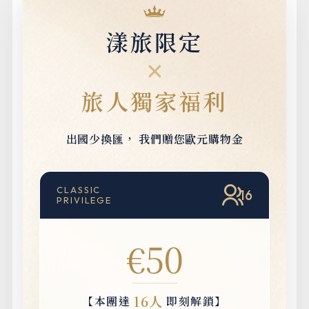
漾旅限定
✕
旅人獨家福利
出國少換匯，
我們贈您歐元購物金
CLASSIC
16
PRIVILEGE
€50
16人
【本團達
即刻解鎖】