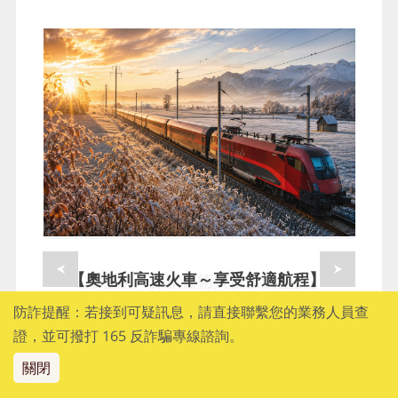
【奧地利高速火車～享受舒適航程】
【維也納～探索藝術與優雅的盛宴】
防詐提醒：若接到可疑訊息，請直接聯繫您的業務人員查
選乘舒適且縮短交通接駁時間的奧地利高速
維也納是一座融合了悠久歷史與現代活力的
證，並可撥打 165 反詐騙專線諮詢。
火車，從莫札特故鄉薩爾茲堡前往音樂之都
城市，這裡是音樂大師的故鄉，是藝術與文
維也納。穿越阿爾卑斯山麓與田園小鎮，舒
化的殿堂，也是咖啡愛好者的天堂。從金碧
關閉
適車廂與沿途湖光山色，讓移動本身也成為
輝煌的皇宮建築到音樂廳裡的華美旋律，從