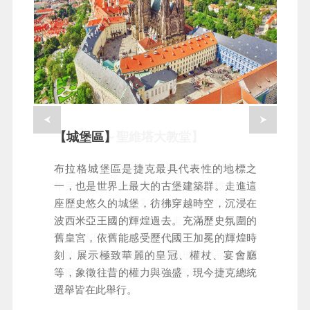
【城堡區～聖維塔大教堂】
【城堡區】
歷代國王加冕的聖維塔大教堂，歷時近600
布拉格城堡區是捷克最具代表性的地標之
年完工，是布拉格城堡最重要的地標，被譽
一，也是世界上最大的古堡建築群。走進這
為「建築之寶」。彩繪玻璃、尖塔與皇冠加
座歷史悠久的城堡，彷彿穿越時空，沉浸在
冕聖地交織出震撼氣勢，走入其中，彷彿置
波西米亞王國的輝煌過去。充滿歷史氛圍的
身中世紀歐洲王朝的榮耀核心。教堂內最重
舊皇宮，依舊能感受歷代國王加冕的輝煌時
要的就是藝術家慕夏的彩繪玻璃作品～慕夏
刻，展示極致華麗的皇冠、權杖、宴會廳
之窗，陽光灑落的神聖色彩實屬視覺享受。
等，象徵往昔的權力與強盛，現今捷克總統
選舉皆在此舉行。