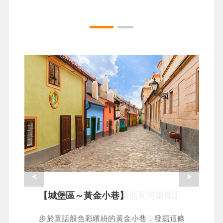
【悠遊千塔之城～伏爾他瓦河遊船】
【城堡區～黃金小巷】
要看到世界上最簡樸和最繁複的建築風格，
步於童話般色彩繽紛的黃金小巷，發掘這條