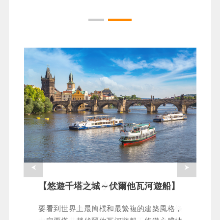
【悠遊千塔之城～伏爾他瓦河遊船】
【城堡區～黃金小巷】
要看到世界上最簡樸和最繁複的建築風格，
步於童話般色彩繽紛的黃金小巷，發掘這條