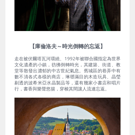
【庫倫洛夫～時光倒轉的忘返】
走在被伏爾塔瓦河環繞、1992年被聯合國指定為世界
文化遺產的小鎮，彷彿倒轉時光，其建築、街道、教
堂等散發出濃郁的中古世紀氣息。舊城區的巷弄中有
數不清各式各樣的商店，琳瑯滿目的木造玩具、晶瑩
剔透的波希米亞水晶製品等，還有幾家小書店和唱片
行，書香與樂聲悠揚，穿梭其間讓人流連忘返。