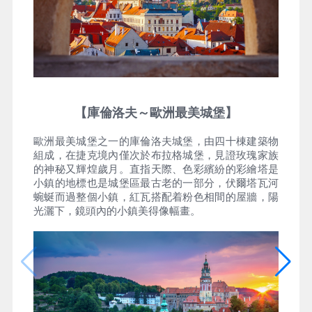
【庫倫洛夫～歐洲最美城堡】
歐洲最美城堡之一的庫倫洛夫城堡，由四十棟建築物
組成，在捷克境內僅次於布拉格城堡，見證玫瑰家族
的神秘又輝煌歲月。直指天際、色彩繽紛的彩繪塔是
小鎮的地標也是城堡區最古老的一部分，伏爾塔瓦河
蜿蜒而過整個小鎮，紅瓦搭配着粉色相間的屋牆，陽
光灑下，鏡頭內的小鎮美得像幅畫。