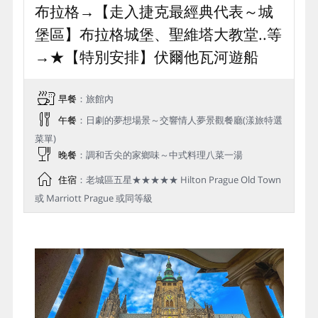
布拉格→【走入捷克最經典代表～城
堡區】布拉格城堡、聖維塔大教堂..等
→★【特別安排】伏爾他瓦河遊船
早餐
：旅館內
午餐
：日劇的夢想場景～交響情人夢景觀餐廳(漾旅特選
菜單)
晚餐
：調和舌尖的家鄉味～中式料理八菜一湯
住宿
：老城區五星★★★★★ Hilton Prague Old Town
或 Marriott Prague 或同等級