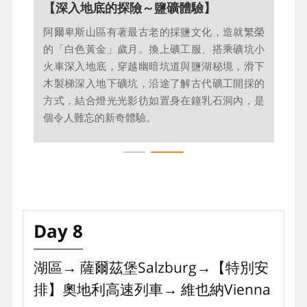
【深入地底的探險～鹽礦體驗】
【國王湖～德國最夢幻湖泊】
阿爾卑斯山區有著最古老的採鹽文化，造就繁榮
國王湖被譽為阿爾卑斯山最純淨的湖泊，宛如深
的「白色黃金」歲月。換上礦工服、搭乘礦坑小
山中的一顆翡翠，被高聳的峻岩環抱，如世外桃
火車深入地底，穿越幽暗坑道與鹽湖秘境，滑下
源。乘船穿越湖區，紅色洋蔥圓頂的聖巴爾多祿
木製梯深入地下礦坑，沿途了解古代礦工開採的
茂教堂映入眼簾，與湖光山色交織成令人屏息的
方式，結合燈光光影彷如置身在鐘乳石洞內，是
絕美天然畫卷。
個令人難忘的新奇體驗。
Day 8
湖區→ 薩爾茲堡Salzburg→【特別安
排】奧地利⾼速列⾞→ 維也納Vienna