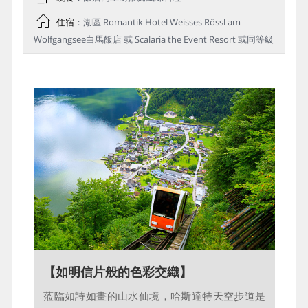
住宿
：湖區 Romantik Hotel Weisses Rössl am
Wolfgangsee白馬飯店 或 Scalaria the Event Resort 或同等級
【如明信片般的色彩交織】
【走進人間仙境～哈爾斯塔特】
蒞臨如詩如畫的山水仙境，哈斯達特天空步道是
走進薩爾茲卡默古特湖區，阿爾卑斯山峰覆蓋閃