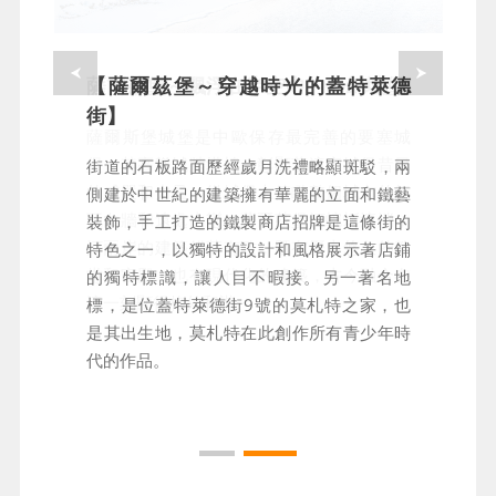
【薩爾茲堡～穿越時光的蓋特萊德
薩爾茲堡～飄浮在半空中的夢幻城堡
街】
薩爾斯堡城堡是中歐保存最完善的要塞城
堡，其高聳城牆塔樓，彰顯著這座城堡昔日
街道的石板路面歷經歲月洗禮略顯斑駁，兩
的威嚴和力量。從城堡上俯瞰整個城市的紅
側建於中世紀的建築擁有華麗的立面和鐵藝
瓦白牆和遠處山巒，薩爾茲堡河蜿蜒流淌，
裝飾，手工打造的鐵製商店招牌是這條街的
河兩岸的建築錯落有致，既有歷史悠久的教
特色之一，以獨特的設計和風格展示著店鋪
堂和宮殿，也有現代化的建築，古今融合在
的獨特標識，讓人目不暇接。另一著名地
這一刻顯得格外和諧。
標，是位蓋特萊德街9號的莫札特之家，也
是其出生地，莫札特在此創作所有青少年時
代的作品。