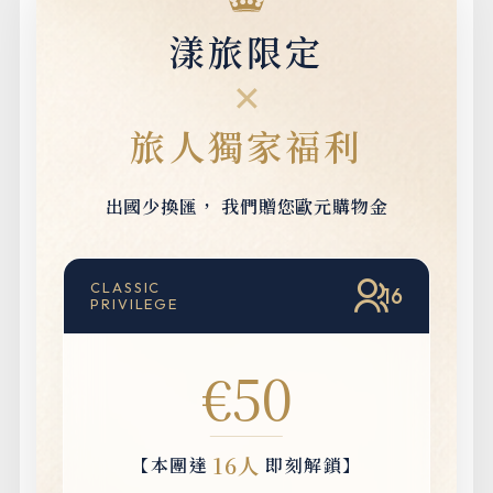
漾旅限定
✕
旅人獨家福利
出國少換匯，
我們贈您歐元購物金
CLASSIC
16
PRIVILEGE
€50
16人
【本團達
即刻解鎖】