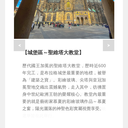
【城堡區～聖維塔大教堂】
【城堡區】
歷代國王加冕的聖維塔大教堂，歷時近600
布拉格城堡區是捷克最具代表性的地標之
年完工，是布拉格城堡最重要的地標，被譽
一，也是世界上最大的古堡建築群。走進這
為「建築之寶」。彩繪玻璃、尖塔與皇冠加
座歷史悠久的城堡，彷彿穿越時空，沉浸在
冕聖地交織出震撼氣勢，走入其中，彷彿置
波西米亞王國的輝煌過去。充滿歷史氛圍的
身中世紀歐洲王朝的榮耀核心。教堂內最重
舊皇宮，依舊能感受歷代國王加冕的輝煌時
要的就是藝術家慕夏的彩繪玻璃作品～慕夏
刻，展示極致華麗的皇冠、權杖、宴會廳
之窗，陽光灑落的神聖色彩實屬視覺享受。
等，象徵往昔的權力與強盛，現今捷克總統
選舉皆在此舉行。