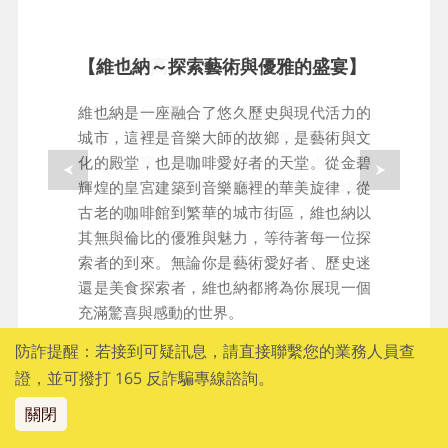
【奧地利高速火車～享受舒適航程】
【維也納～探索藝術與優雅的盛宴】
選乘舒適且縮短交通接駁時間的奧地利高速
維也納是一座融合了悠久歷史與現代活力的
防詐提醒：若接到可疑訊息，請直接聯繫您的業務人員查
火車，從莫札特故鄉薩爾茲堡前往音樂之都
城市，這裡是音樂大師的故鄉，是藝術與文
證，並可撥打 165 反詐騙專線諮詢。
維也納。穿越阿爾卑斯山麓與田園小鎮，舒
化的殿堂，也是咖啡愛好者的天堂。從金碧
關閉
適車廂與沿途湖光山色，讓移動本身也成為
輝煌的皇宮建築到音樂廳裡的華美旋律，從
歐洲旅行的風景。
古老的咖啡館到繁華的城市街區，維也納以