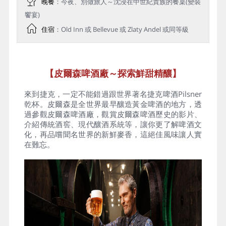
晚餐
：今夜、別做旅人～沈浸在中世紀貴族的餐桌(變裝
饗宴)
住宿
：Old Inn 或 Bellevue 或 Zlaty Andel 或同等級
【皮爾森啤酒廠～探索鮮甜精釀】
來到捷克，一定不能錯過跟世界著名捷克啤酒Pilsner
乾杯。皮爾森是全世界最早釀造黃金啤酒的地方，透
過參觀皮爾森啤酒廠，觀賞皮爾森啤酒歷史的影片、
介紹傳統酒窖、現代釀酒系統等，讓你更了解啤酒文
化，再品嚐聞名世界的新鮮麥香，這絕佳風味讓人實
在難忘。