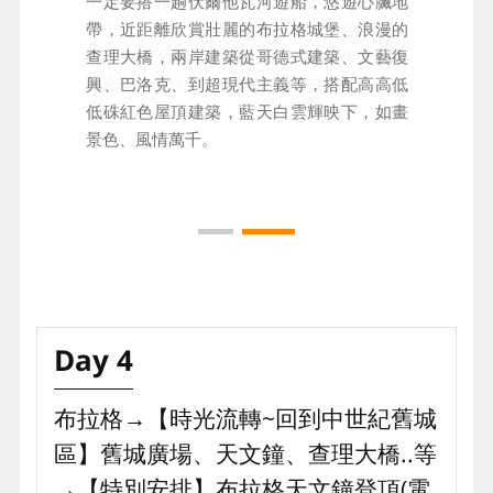
一定要搭一趟伏爾他瓦河遊船，悠遊心臟地
中世紀小巷的迷人故事，以及不能錯過作家
帶，近距離欣賞壯麗的布拉格城堡、浪漫的
卡夫卡的故居～22號藍色小屋。穿越小巷，
查理大橋，兩岸建築從哥德式建築、文藝復
後方更是不可錯過的美景，從城堡俯瞰布拉
興、巴洛克、到超現代主義等，搭配高高低
格全景，讓旅人們都能留下難忘回憶。
低硃紅色屋頂建築，藍天白雲輝映下，如畫
景色、風情萬千。
Day 4
布拉格→【時光流轉~回到中世紀舊城
區】舊城廣場、天文鐘、查理大橋..等
→【特別安排】布拉格天文鐘登頂(電