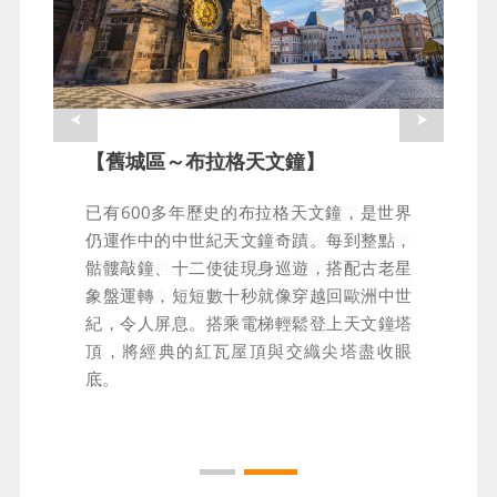
【舊城區～布拉格天文鐘】
【舊城區～舊城廣場】
已有600多年歷史的布拉格天文鐘，是世界
饒富古意的舊城廣場上，最醒目的是有著哥
仍運作中的中世紀天文鐘奇蹟。每到整點，
德式雙塔建築的提恩教堂，為紀念宗教革命
骷髏敲鐘、十二使徒現身巡遊，搭配古老星
家胡斯逝世五百周年而建的胡斯雕像矗立在
象盤運轉，短短數十秒就像穿越回歐洲中世
廣場正中央。
紀，令人屏息。搭乘電梯輕鬆登上天文鐘塔
頂，將經典的紅瓦屋頂與交織尖塔盡收眼
底。