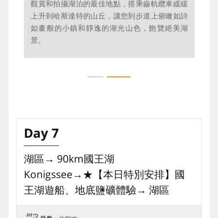
觀賞和拍攝湖泊的最佳地點，搭乘齒軌纜車緩緩
爍銀光的皚皚白雪，與翡翠湖泊交織成如畫風
上升到哈斯達特的山丘，讓您到步道上俯瞰如詩
景。1997年被列為世界文化遺產的哈爾斯塔特，
如畫般的小鎮和靜逸的湖光山色，飽覽絕美湖
是湖區最迷人的湖畔小鎮；木屋倒映湖面、教堂
景。
鐘聲迴盪，天鵝悠游山水間，舉起快門按下在湖
畔的每一瞬間，每一幕都宛如童話中人間仙境。
Day 7
湖區→ 90km國王湖
Konigssee→★【本日特別安排】國
王湖遊船、地底鹽礦體驗→ 湖區