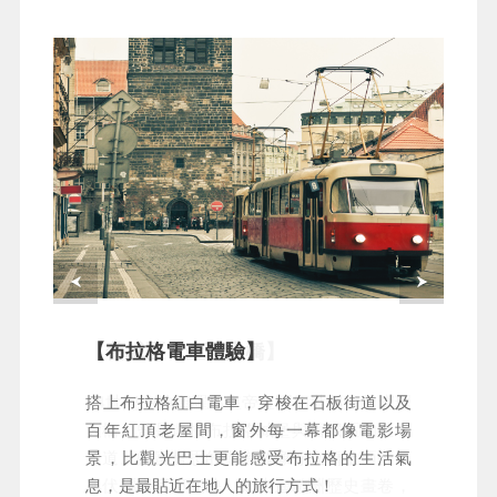
【布拉格電車體驗】
【舊城區～查理大橋】
搭上布拉格紅白電車，穿梭在石板街道以及
14世紀由神聖羅馬皇帝查理四世興建的查理
百年紅頂老屋間，窗外每一幕都像電影場
大橋，曾是連接布拉格城堡與舊城區的唯一
景，比觀光巴士更能感受布拉格的生活氣
通道。頗富哲思的聖者雕像佇立橋上兩旁，
息，是最貼近在地人的旅行方式！
與伏爾塔瓦河相映，如走進歐洲歷史畫卷，