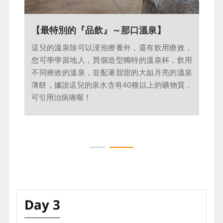
【最特別的『品飲』～那口溫泉】
【卡羅維瓦利～貴族的療養聖地】
這兒的溫泉除可以浸泡療養外，還有飲用療效，
至今已有600多年歷史、捷克首屈一指的溫泉療
您可學學當地人，買個造型獨特的溫泉杯，飲用
養地，有著獨特的溫泉迴廊搭配著優美山谷景色
不同療效的溫泉，並配著甜甜的大如月亮的溫泉
與華麗的建築群，形成一幅美麗動人的優美景
薄餅，據說這兒的泉水含有40種以上的礦物質，
觀，這也被譽為歐洲最漂亮的療養聖地 ，特別是
可引用治病痛喔！
臨近的德國人，更是常居與此地；漫步在舊城
區，購物閒逛、或者來杯波希米亞浪漫咖啡， 倘
徉於此幽靜的小城，發現不同的旅遊悸動！
Day 3