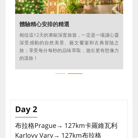
體驗精心安排的精選
今日飛往愛戀東歐
相信這12天的東歐深度旅遊，一定是一場讓心靈
準備好，跟著我們一起穿越在捷克的千塔之都風
深受感動的自然美景、藝文饗宴和古典冒險之
采、飄揚歌劇音符的奧地利，讚嘆世界文化遺產
旅；享受每分每秒的品味萃取，遊出更有想像力
之美、品嚐各國道地美食。
的漾旅！
Day 2
布拉格Prague→ 127km卡羅維瓦利
Karlovy Vary→ 127km布拉格