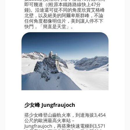
即可幾達（(較原本鐵路路線快上47分
鐘)。沿途還可從不同的角度欣賞艾格峰
北壁，以及絕美的阿爾卑斯群峰，不論
任何角度都像明信片，美到讓人停不下
快門，「簡直是天堂」。
少女峰 Jungfraujoch
搭少女峰登山齒軌火車，到達海拔3,454
公尺的歐洲最高火車站－
Jungfraujoch，再搭乘快速電梯到3,571