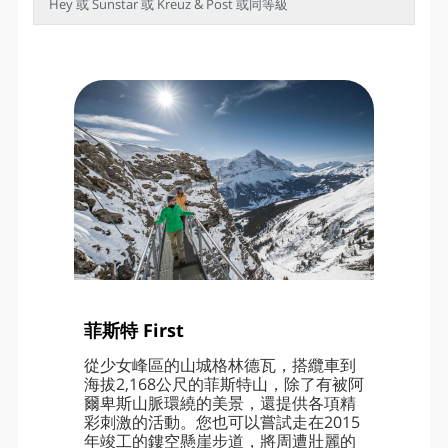
Hey 或 Sunstar 或 Kreuz & Post 或同等級
菲斯特 First
從少女峰區的山城格林德瓦，搭纜車到
海拔2,168公尺的菲斯特山，除了有被阿
爾卑斯山脈環繞的美景，還提供各項精
彩刺激的活動。您也可以嘗試走在2015
年竣工的鏤空懸崖步道，將周遭壯麗的