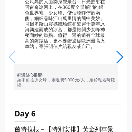
公尺高的人面獅身觀景台，日光照射在
阿雷奇冰河上，在360度全景展開的銀
色世界裡，少女峰、僧侶峰靜佇於兩
側，細細品味江山萬里情的箇中美妙。
阿爾卑斯山震撼體驗館和鑿穿千萬年冰
河興建而成的冰宮，都是掀開少女峰神
秘面紗的重點。值得一逛的還有全球最
高的鐘錶店，更不要錯過從歐洲最高火
車站，寄張明信片給親友或自己。
好漾貼心提醒
如不前往少女峰，則退費5,000元/人，須於報名時確
認。
Day 6
茵特拉根－【特別安排】黃金列車景