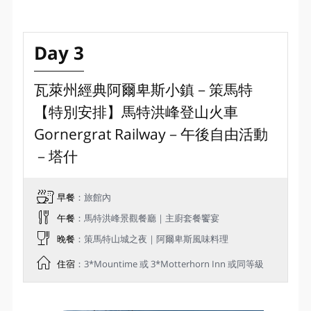
Day 3
瓦萊州經典阿爾卑斯小鎮－策馬特
【特別安排】馬特洪峰登山火車
Gornergrat Railway－午後自由活動
－塔什
早餐
：旅館內
午餐
：馬特洪峰景觀餐廳｜主廚套餐饗宴
晚餐
：策馬特山城之夜｜阿爾卑斯風味料理
住宿
：3*Mountime 或 3*Motterhorn Inn 或同等級