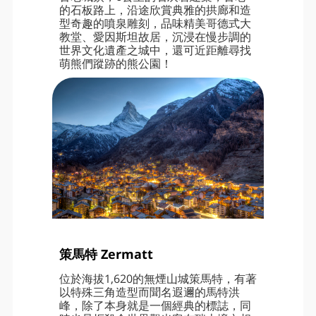
的石板路上，沿途欣賞典雅的拱廊和造
型奇趣的噴泉雕刻，品味精美哥德式大
教堂、愛因斯坦故居，沉浸在慢步調的
世界文化遺產之城中，還可近距離尋找
萌熊們蹤跡的熊公園！
策馬特 Zermatt
位於海拔1,620的無煙山城策馬特，有著
以特殊三角造型而聞名遐邇的馬特洪
峰，除了本身就是一個經典的標誌，同