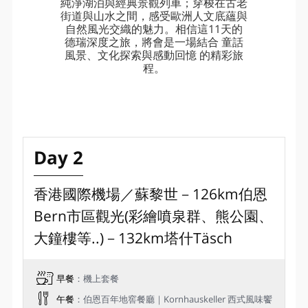
純淨湖泊與經典景觀列車；穿梭在古老
街道與山水之間，感受歐洲人文底蘊與
自然風光交織的魅力。相信這11天的
德瑞深度之旅，將會是一場結合 童話
風景、文化探索與感動回憶 的精彩旅
程。
Day 2
香港國際機場／蘇黎世－126km伯恩
Bern市區觀光(彩繪噴泉群、熊公園、
大鐘樓等..)－132km塔什Täsch
早餐
：機上套餐
午餐
：伯恩百年地窖餐廳｜Kornhauskeller 西式風味饗