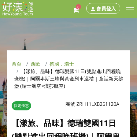
0
會員登入
首頁
西歐
德國．瑞士
【漾旅、品味】德瑞雙國11日(雙點進出回程晚
班機)｜阿爾卑斯三峰與黃金列車巡禮｜童話新天鵝
堡 (瑞士航空×漢莎航空)
團號 ZRH11LXB261120A
限定優惠
【漾旅、品味】德瑞雙國11日
(雙點進出回程晚班機)｜阿爾卑