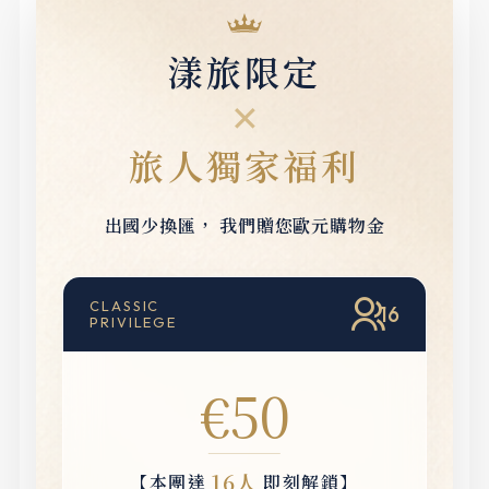
漾旅限定
✕
旅人獨家福利
出國少換匯，
我們贈您歐元購物金
CLASSIC
16
PRIVILEGE
€50
16人
【本團達
即刻解鎖】