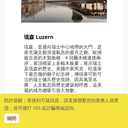
琉森 Luzern
琉森，是通向瑞士中心地帶的大門，是
座充滿文藝浪漫氣息的蜜月之鄉。歐洲
最古老的木製曲橋 - 卡貝爾木橋連接兩
岸，屋頂橫梁上多幅木板畫，展示瑞士
及琉森的歷史。美國作家馬克．吐溫筆
下最悲傷的獅子紀念碑，傳頌著可歌可
泣的瑞士傭兵歷史痕跡。因其風景名
勝、人文氣息與歷史建築相呼應，這美
麗的城市總吸引遊人無數。
防詐提醒：若接到可疑訊息，請直接聯繫您的業務人員查
證，並可撥打 165 反詐騙專線諮詢。
關閉