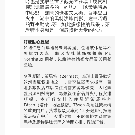
時也是扼殺全世界觀光客在瑞士境內相
機記憶體最多的一的地方。以策馬特為
中心點，熱鬧的班霍夫大街、百年登山
火車、湖中的馬特洪峰倒影、途中巧遇
的野生動物..等，如此多樣性的風采，策
馬特本身就是一個最接近天堂的地方。
好漾貼心提醒
如遇伯恩百年地窖餐廳客滿、包場或休息等不
可抗力因素，將改安排其姊妹餐廳 Più
Kornhaus 用餐，以維持整體餐食品質與用餐
體驗。
冬季期間，策馬特（Zermatt）為瑞士最受歡迎
的滑雪度假勝地之一，雪季住宿需求極高，當
地多數飯店亦以長住滑雪旅客為優先，因此團
體房源相對有限。為兼顧住宿品質與行程安排
順暢，本行程安排入住鄰近策馬特的
Täsch（塔什）地區飯店。Täsch 為前往策馬特
的重要門戶，搭乘接駁火車約 12 分鐘即可抵達
策馬特市中心，交通便捷，不影響旅客遊覽策
馬特及馬特洪峰景區之時間安排，敬請理解。