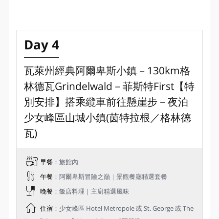
Day 4
瓦萊州經典阿爾卑斯小鎮－130km格
林德瓦Grindelwald－菲斯特First【特
別安排】搭乘纜車前往懸崖步－夜泊
少女峰區山城小鎮(茵特拉根／格林德
瓦)
早餐
：旅館內
午餐
：阿爾卑斯冒險之巔｜景觀餐廳精選套餐
晚餐
：飯店料理｜主廚精選風味
住宿
：少女峰區 Hotel Metropole 或 St. George 或 The