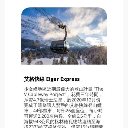
艾格快線 Eiger Express
少女峰地區近期最偉大的登山計畫 “The
V Cableway Porject”，花費三年時間，
斥資4.7億瑞士法郎，於2020年12月份
完成了這條讓人驚艷的艾格快線登山纜
車，44部纜車、每部26個座位，每小時
可運送2,200名乘客。全線6.5公里，自
海拔943公尺的格林德瓦總站連結至海
拔2333的艾格冰河站，僅需15分鐘時間