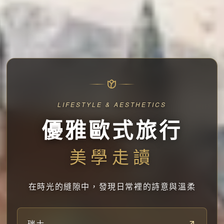
LIFESTYLE & AESTHETICS
優雅歐式旅行
美學走讀
在時光的縫隙中，發現日常裡的詩意與溫柔
瑞士