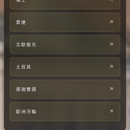
奧捷
北歐極光
土耳其
德瑞雙國
歐洲河輪